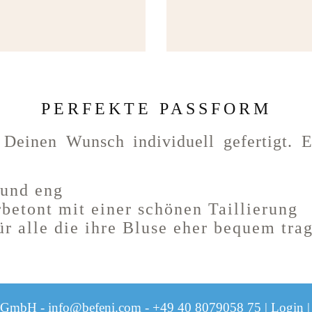
PERFEKTE PASSFORM
Deinen Wunsch individuell gefertigt. En
 und eng
betont mit einer schönen Taillierung
ür alle die ihre Bluse eher bequem tr
1 GmbH -
info@befeni.com
-
+49 40 8079058 75
|
Login